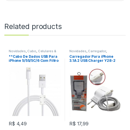
Related products
Novidades
,
Cabo
,
Celulares &
Novidades
,
Carregador
,
Acessórios
Celulares & Acessórios
**Cabo De Dados USB Para
Carregador Para iPhone
iPhone 5/5S/5C/6 Com Filtro
3.1A 2 USB Charger Y28-2
1,5 Metros REF: W35C1
IOS H’Maston REF: FC329015
R$
4,49
R$
17,99