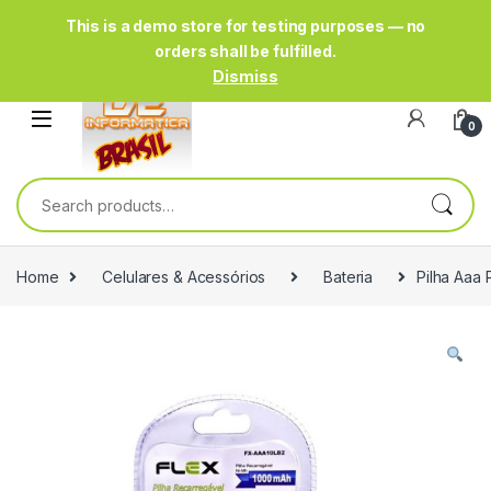
This is a demo store for testing purposes — no
orders shall be fulfilled.
Dismiss
0
Search for:
Home
Celulares & Acessórios
Bateria
Pilha Aaa 