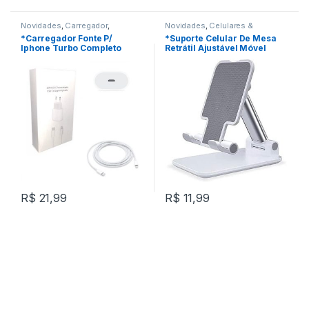
Novidades
,
Carregador
,
Novidades
,
Celulares &
Celulares & Acessórios
Acessórios
,
Suporte
*Carregador Fonte P/
*Suporte Celular De Mesa
Iphone Turbo Completo
Retrátil Ajustável Móvel
USB-C 20W REF: W35C5
Tablet iPad REF: W35C3
R$
21,99
R$
11,99