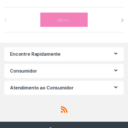
B
r
a
n
Encontre Rapidamente
d
s
Consumidor
C
Atendimento ao Consumidor
a
r
o
u