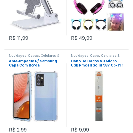
R$
11,99
R$
49,99
Novidades
,
Capas
,
Celulares &
Novidades
,
Cabo
,
Celulares &
Acessórios
Acessórios
Ante-Impacto P/ Samsung
Cabo De Dados V8 Micro
Capa Com Borda
USB Pmcell Solid 987 Cb-11 1
Transparente REF: CVA***
Metro REF: F295
R$
2,99
R$
9,99