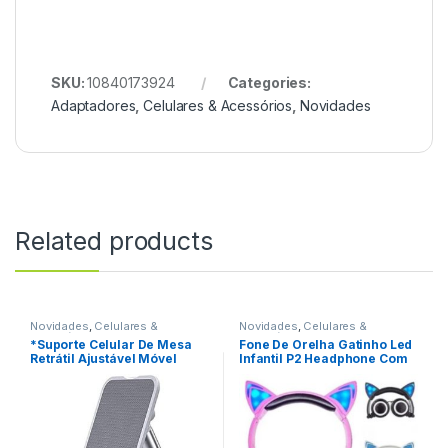
SKU:
10840173924
Categories:
Adaptadores
,
Celulares & Acessórios
,
Novidades
Related products
Novidades
,
Celulares &
Novidades
,
Celulares &
Acessórios
,
Suporte
Acessórios
,
Fone De Ouvido
*Suporte Celular De Mesa
Fone De Orelha Gatinho Led
Retrátil Ajustável Móvel
Infantil P2 Headphone Com
Tablet iPad REF: W35C3
Fio Relog’s/ Hmaston REF:
46C400