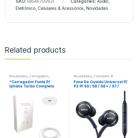
SKU:
14646700631
Categories:
Áudio,
Eletrônico
,
Celulares & Acessórios
,
Novidades
Related products
Novidades
,
Carregador
,
Novidades
,
Celulares &
Celulares & Acessórios
Acessórios
,
Fone De Ouvido
*Carregador Fonte P/
Fone De Ouvido Universal P/
Iphone Turbo Completo
P2 P/ S9 / S8 / S8 + / S7 /
USB-C 20W REF: W35C5
Note 9 / 8 REF: C2C020