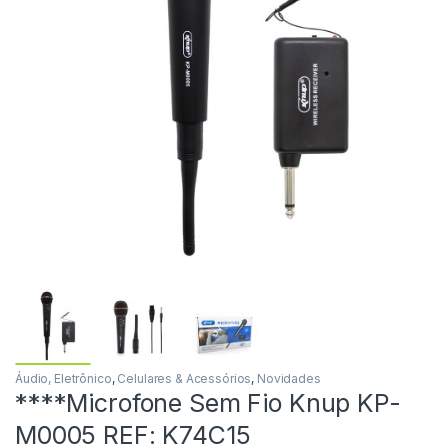
Áudio, Eletrônico
,
Celulares & Acessórios
,
Novidades
****Microfone Sem Fio Knup KP-
M0005 REF: K74C15