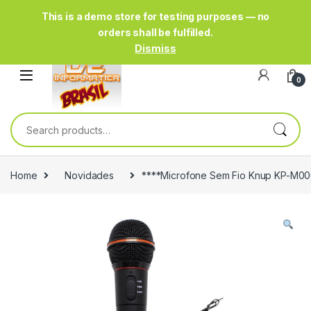
This is a demo store for testing purposes — no
orders shall be fulfilled.
Dismiss
0
Search for:
Home
Novidades
****Microfone Sem Fio Knup KP-M00