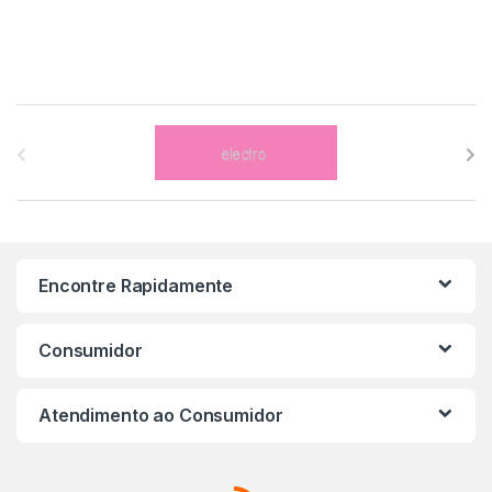
B
r
a
n
Encontre Rapidamente
d
s
Consumidor
C
Atendimento ao Consumidor
a
r