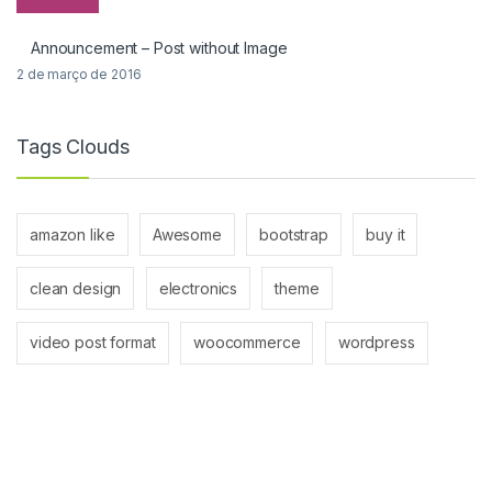
Announcement – Post without Image
2 de março de 2016
Tags Clouds
amazon like
Awesome
bootstrap
buy it
clean design
electronics
theme
video post format
woocommerce
wordpress