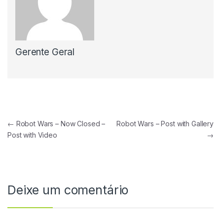
Gerente Geral
Navegação de Post
←
Robot Wars – Now Closed –
Robot Wars – Post with Gallery
Post with Video
→
Deixe um comentário