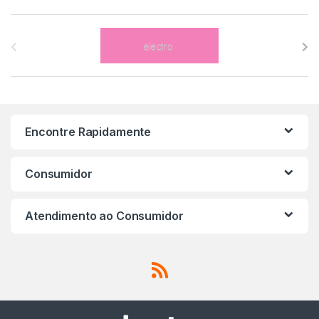
B
r
a
n
Encontre Rapidamente
d
s
Consumidor
C
Atendimento ao Consumidor
a
r
o
u