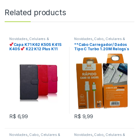
Related products
Novidades
,
Celulares &
Novidades
,
Cabo
,
Celulares &
Acessórios
Acessórios
Capa K71 K62 K50S K41S
**Cabo Carregador/ Dados
K40S
K22 K12 Plus K11
Tipo C Turbo 1.20M Relogs´s
K10 K8 Plus Carteira P/ Lg
REF: W35C2
REF: FV0068522
R$
6,99
R$
9,99
Novidades
,
Cabo
,
Celulares &
Novidades
,
Cabo
,
Celulares &
Acessórios
Acessórios