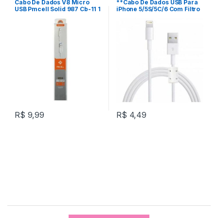
Cabo De Dados V8 Micro
**Cabo De Dados USB Para
USB Pmcell Solid 987 Cb-11 1
iPhone 5/5S/5C/6 Com Filtro
Metro REF: F295
1,5 Metros REF: W35C1
R$
9,99
R$
4,49
B