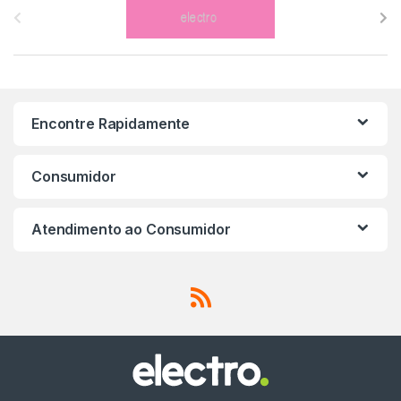
r
a
n
Encontre Rapidamente
d
s
Consumidor
C
Atendimento ao Consumidor
a
r
o
u
s