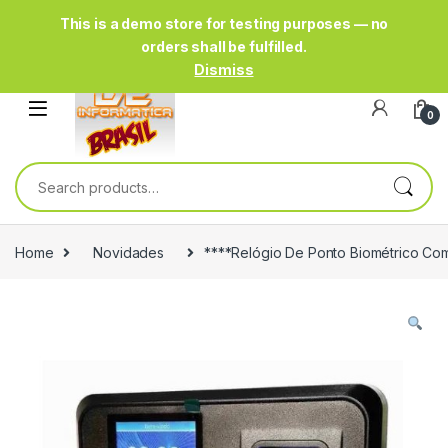
This is a demo store for testing purposes — no
orders shall be fulfilled.
Dismiss
0
Search for:
Home
Novidades
****Relógio De Ponto Biométrico Com