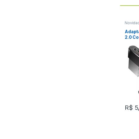
Novida
Celular
Adapta
2.0 C
USB M
Fêmea
R$
5