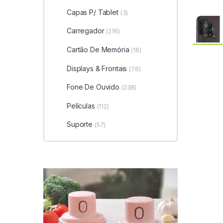
Capas P/ Tablet
(3)
Carregador
(216)
Cartão De Memória
(16)
Displays & Frontais
(76)
Fone De Ouvido
(238)
Películas
(112)
Suporte
(57)