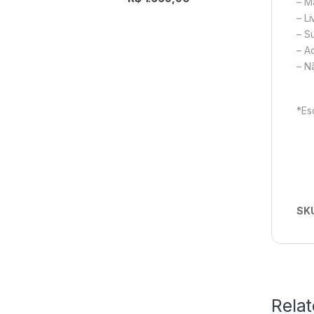
– M
– Li
– S
– A
– N
*Es
SK
Rela