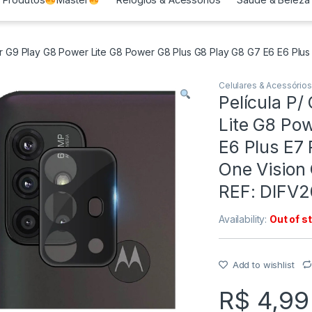
er G9 Play G8 Power Lite G8 Power G8 Plus G8 Play G8 G7 E6 E6 Pl
Celulares & Acessórios
Película P
Lite G8 Po
E6 Plus E7
One Vision
REF: DIFV
Availability:
Out of s
Add to wishlist
R$
4,99