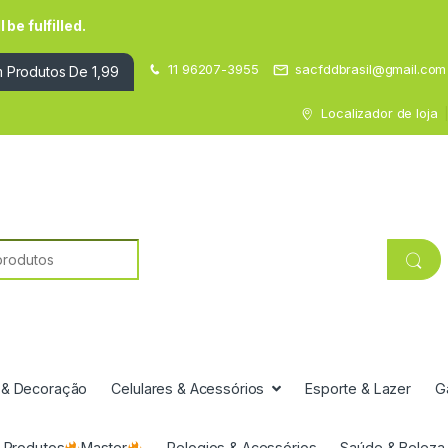
be fulfilled.
11 96207-3955
sacfddbrasil@gmail.com
 Produtos De 1,99
Localizador de loja
 & Decoração
Celulares & Acessórios
Esporte & Lazer
G
Produtos
Master
Relogios & Acessórios
Saúde & Beleza