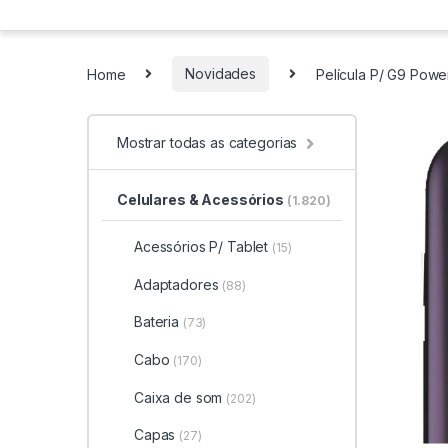
Home
Novidades
Película P/ G9 Pow
Mostrar todas as categorias
Celulares & Acessórios
(1.820)
Acessórios P/ Tablet
(15)
Adaptadores
(88)
Bateria
(73)
Cabo
(170)
Caixa de som
(202)
Capas
(27)