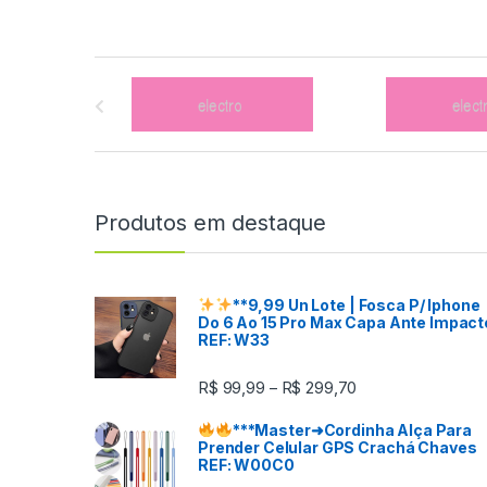
B
r
a
n
Produtos em destaque
d
s
**9,99 Un
Lote
| Fosca P/ Iphone
Do 6 Ao 15 Pro Max Capa Ante Impact
C
REF: W33
a
R$
99,99
R$
299,70
–
r
***
Master
➜Cordinha Alça Para
Prender Celular GPS Crachá Chaves
o
REF: W00C0