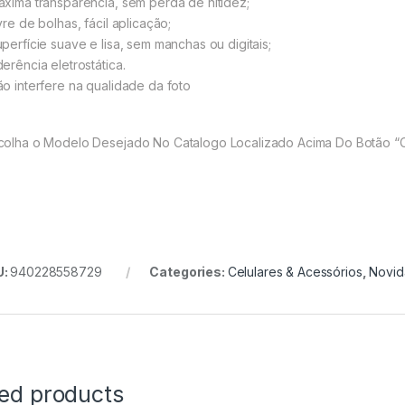
áxima transparência, sem perda de nitidez;
vre de bolhas, fácil aplicação;
uperfície suave e lisa, sem manchas ou digitais;
derência eletrostática.
ão interfere na qualidade da foto
colha o Modelo Desejado No Catalogo Localizado Acima Do Botão “
U:
940228558729
Categories:
Celulares & Acessórios
,
Novid
ted products