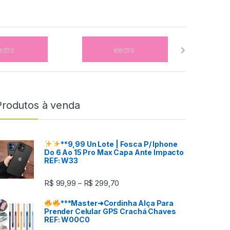
Produtos à venda
**9,99 Un
Lote
| Fosca P/ Iphone
Do 6 Ao 15 Pro Max Capa Ante Impacto
REF: W33
R$
99,99
R$
299,70
–
***
Master
➜Cordinha Alça Para
Prender Celular GPS Crachá Chaves
REF: W00C0