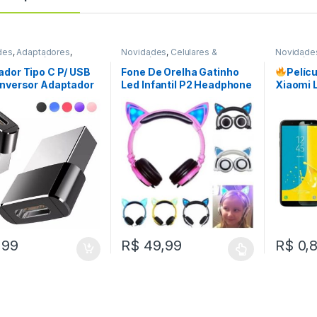
des
,
Adaptadores
,
Novidades
,
Celulares &
Novidade
es & Acessórios
Acessórios
,
Fone De Ouvido
Acessóri
dor Tipo C P/ USB
Fone De Orelha Gatinho
Pelíc
onversor Adaptador
Led Infantil P2 Headphone
Xiaomi 
acho P/ TYPE-C
Com Fio Relog’s/ Hmaston
Alcatel 
 REF: C262C200
REF: 46C400
Vidro T
Transpa
Estoqu
,99
R$
49,99
R$
0,