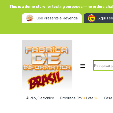
This is a demo store for testing purposes — no orders shall 
Use Presenteie Revenda
Aqui Tem
Search for:
Áudio, Eletrônico
Produtos Em
Lote
Casa