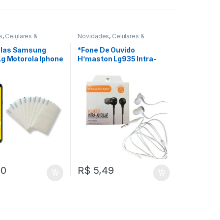
s
,
Celulares &
Novidades
,
Celulares &
os
,
Películas
Acessórios
,
Fone De Ouvido
ulas Samsung
*Fone De Ouvido
Lg Motorola Iphone
H’maston Lg935 Intra-
Positivo Asus
Auricular REF: W35C1
emperado
rente Queima De
e
REF: FV011070
80
R$
5,49