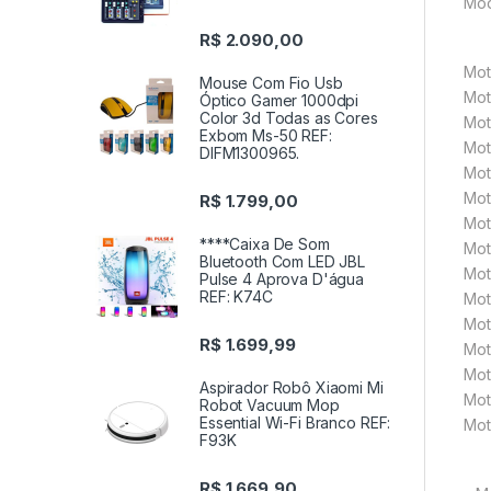
Mod
R$
2.090,00
Mot
Mouse Com Fio Usb
Mot
Óptico Gamer 1000dpi
Color 3d Todas as Cores
Mot
Exbom Ms-50 REF:
Mot
DIFM1300965.
Mot
Mot
R$
1.799,00
Mot
****Caixa De Som
Mot
Bluetooth Com LED JBL
Mot
Pulse 4 Aprova D'água
REF: K74C
Mot
Mot
R$
1.699,99
Mot
Mot
Aspirador Robô Xiaomi Mi
Mot
Robot Vacuum Mop
Essential Wi-Fi Branco REF:
Mot
F93K
R$
1.669,90