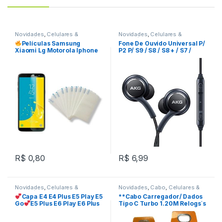
Novidades
,
Celulares &
Novidades
,
Celulares &
Acessórios
,
Películas
Acessórios
,
Fone De Ouvido
Películas Samsung
Fone De Ouvido Universal P/
Xiaomi Lg Motorola Iphone
P2 P/ S9 / S8 / S8 + / S7 /
Alcatel Positivo Asus Vidro
Note 9 / 8 REF: C2C020
Temperado Transparente
Queima De Estoque
REF:
FV011070
R$
0,80
R$
6,99
Novidades
,
Celulares &
Novidades
,
Cabo
,
Celulares &
Acessórios
Acessórios
Capa E4 E4 Plus E5 Play E5
**Cabo Carregador/ Dados
Go
E5 Plus E6 Play E6 Plus
Tipo C Turbo 1.20M Relogs´s
E7 Power G4 Play G4 Plus
REF: W35C2
G5Plus G5S Plus G6 G6 Play