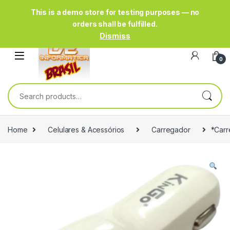
This is a demo store for testing purposes — no
orders shall be fulfilled.
Dismiss
0
Search for:
Home
Celulares & Acessórios
Carregador
*Carr