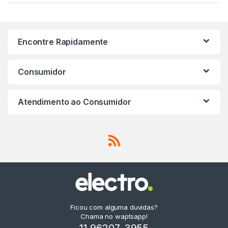
a
n
Encontre Rapidamente
d
s
Consumidor
C
Atendimento ao Consumidor
a
r
o
u
s
Ficou com alguma duvidas?
e
Chama no waptsapp!
11 96207-3955