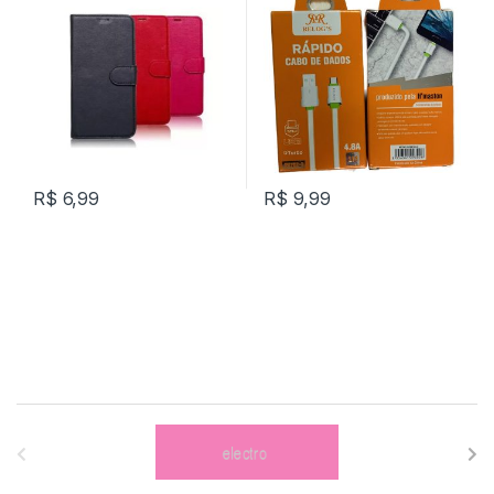
Z3 Play Carteira P/ Motorola
REF: FV0068533
R$
6,99
R$
9,99
B
r