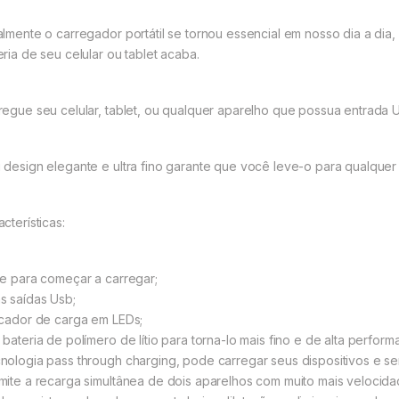
almente o carregador portátil se tornou essencial em nosso dia a dia
eria de seu celular ou tablet acaba.
regue seu celular, tablet, ou qualquer aparelho que possua entrada
 design elegante e ultra fino garante que você leve-o para qualquer lu
cterísticas:
te para começar a carregar;
s saídas Usb;
icador de carga em LEDs;
 bateria de polímero de lítio para torna-lo mais fino e de alta perform
nologia pass through charging, pode carregar seus dispositivos e 
mite a recarga simultânea de dois aparelhos com muito mais velocida