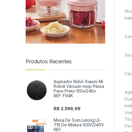
Atu
bat
Car
Seu
Produtos Recentes
Cara
Aspirador Robô Xiaomi Mi
Robot Vacuum-mop Passa
Pano Preto 100v/240v
Agi
REF: F94K
Dua
Ind
R$
2.399,99
Usa
Tec
Mesa De Som Lelong LE-
716 De Mistura 100V/240V
Per
REF: