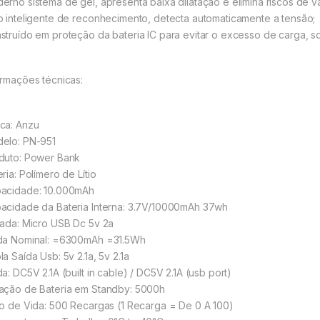
erno sistema de gel, apresenta baixa dilatação e elimina riscos de 
p inteligente de reconhecimento, detecta automaticamente a tensão;
struído em proteção da bateria IC para evitar o excesso de carga, s
ormações técnicas:
ca: Anzu
elo: PN-951
duto: Power Bank
ria: Polímero de Lítio
acidade: 10.000mAh
acidade da Bateria Interna: 3.7V/10000mAh 37wh
rada: Micro USB Dc 5v 2a
da Nominal: =6300mAh =31.5Wh
a Saída Usb: 5v 2.1a, 5v 2.1a
a: DC5V 2.1A (built in cable) / DC5V 2.1A (usb port)
ação de Bateria em Standby: 5000h
lo de Vida: 500 Recargas (1 Recarga = De 0 A 100)