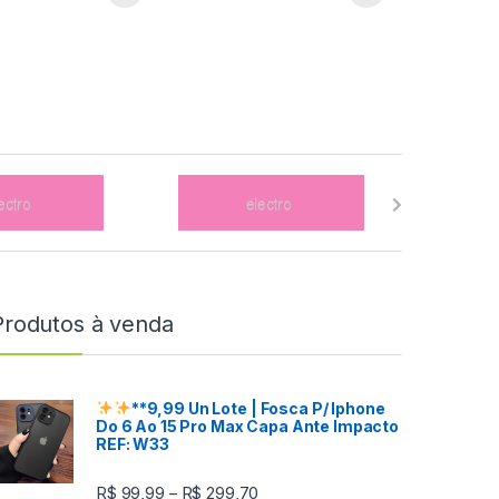
Produtos à venda
**9,99 Un
Lote
| Fosca P/ Iphone
Do 6 Ao 15 Pro Max Capa Ante Impacto
REF: W33
R$
99,99
R$
299,70
–