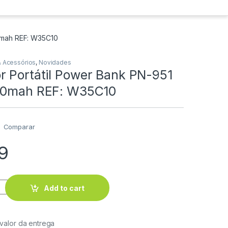
00mah REF: W35C10
& Acessórios
,
Novidades
r Portátil Power Bank PN-951
000mah REF: W35C10
Comparar
9
Add to cart
 valor da entrega