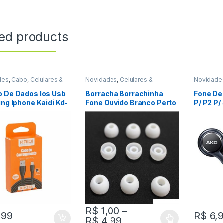
ted products
des
,
Cabo
,
Celulares &
Novidades
,
Celulares &
Novidade
ios
Acessórios
,
Fone De Ouvido
Acessóri
o De Dados Ios Usb
Borracha Borrachinha
Fone De
ing Iphone Kaidi Kd-
Fone Ouvido Branco Perto
P/ P2 P/ 
EF: W35C1
Azul Transparente Fumê
Note 9 
REF: F202
R$
1,00
–
,99
R$
6,
R$
4,99