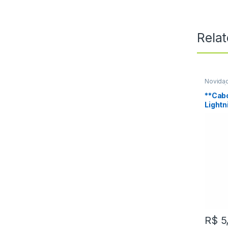
Rela
Novida
Acessór
**Cab
Lightn
22a R
R$
5