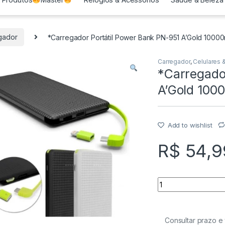
gador
*Carregador Portátil Power Bank PN-951 A’Gold 100
Carregador
,
Celulares 
*Carregado
A’Gold 10
Add to wishlist
R$
54,9
Quantity
Consultar prazo e