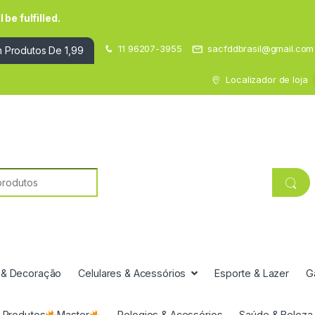
be fulfilled.
11 96207-3955
sacfddbrasil@gmail.com
 Produtos De 1,99
Localizador de loja
 & Decoração
Celulares & Acessórios
Esporte & Lazer
G
Produtos
Master
Relogios & Acessórios
Saúde & Beleza