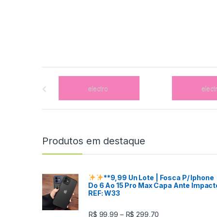
B
r
a
n
Produtos em destaque
d
s
**9,99 Un
Lote
| Fosca P/ Iphone
Do 6 Ao 15 Pro Max Capa Ante Impact
C
REF: W33
a
R$
99,99
R$
299,70
–