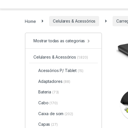
Home
Celulares & Acessórios
Carre
Mostrar todas as categorias
Celulares & Acessórios
(1.820)
Acessórios P/ Tablet
(15)
Adaptadores
(88)
Bateria
(73)
Cabo
(170)
Caixa de som
(202)
Capas
(27)