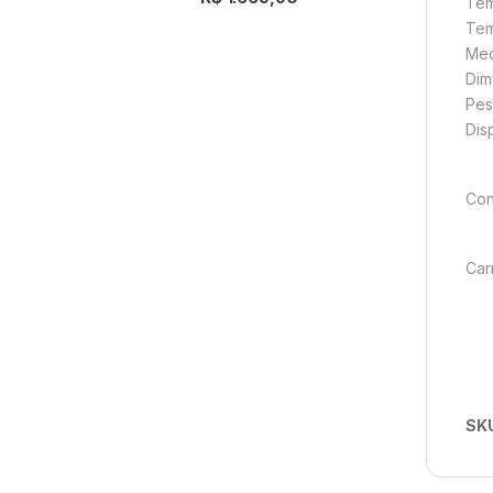
Tem
Tem
Med
Dim
Pes
Dis
Con
Car
SK