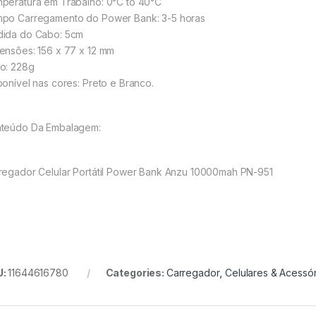
peratura em Trabalho: 0°C to 40°C
po Carregamento do Power Bank: 3-5 horas
ida do Cabo: 5cm
ensões: 156 x 77 x 12 mm
o: 228g
ponível nas cores: Preto e Branco.
teúdo Da Embalagem:
regador Celular Portátil Power Bank Anzu 10000mah PN-951
U:
11644616780
Categories:
Carregador
,
Celulares & Acessór