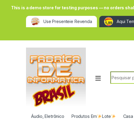
This is a demo store for testing purposes — no orders shall 
Use Presenteie Revenda
Aqui Tem
Search for:
Áudio, Eletrônico
Produtos Em
Lote
Casa