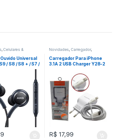
s
,
Celulares &
Novidades
,
Carregador
,
os
,
Fone De Ouvido
Celulares & Acessórios
 Ouvido Universal
Carregador Para iPhone
S9 / S8 / S8 + / S7 /
3.1A 2 USB Charger Y28-2
/ 8 REF: C2C020
IOS H’Maston REF:
FC329015
99
R$
17,99