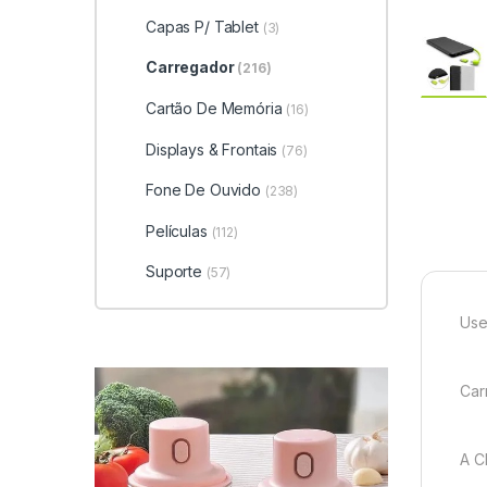
Capas P/ Tablet
(3)
Carregador
(216)
Cartão De Memória
(16)
Displays & Frontais
(76)
Fone De Ouvido
(238)
Películas
(112)
Suporte
(57)
Use
Car
A C