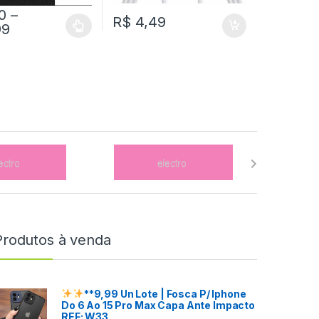
0
–
R$
4,49
99
Produtos à venda
**9,99 Un
Lote
| Fosca P/ Iphone
Do 6 Ao 15 Pro Max Capa Ante Impacto
REF: W33