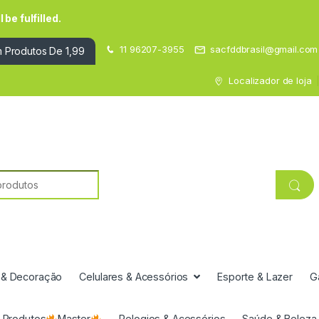
be fulfilled.
11 96207-3955
sacfddbrasil@gmail.com
 Produtos De 1,99
Localizador de loja
 & Decoração
Celulares & Acessórios
Esporte & Lazer
G
Produtos
Master
Relogios & Acessórios
Saúde & Beleza