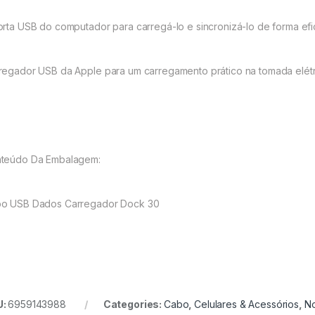
orta USB do computador para carregá-lo e sincronizá-lo de forma efi
regador USB da Apple para um carregamento prático na tomada elétr
teúdo Da Embalagem:
o USB Dados Carregador Dock 30
U:
6959143988
Categories:
Cabo
,
Celulares & Acessórios
,
N