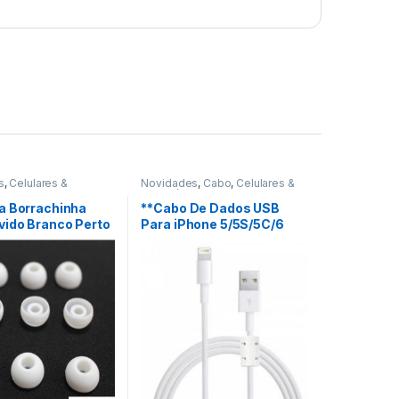
s
,
Celulares &
Novidades
,
Cabo
,
Celulares &
os
,
Fone De Ouvido
Acessórios
a Borrachinha
**Cabo De Dados USB
vido Branco Perto
Para iPhone 5/5S/5C/6
ansparente Fumê
Com Filtro 1,5 Metros REF:
02
W35C1