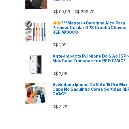
a
R$
99,99
R$
299,70
–
r
***
Master
➜Cordinha Alça Para
Prender Celular GPS Crachá Chaves
o
REF: W00C0
u
R$
1,99
s
Ante-Impacto P/ Iphone Do 6 Ao 15 Pr
Max Capa Transparente REF: CVAC*
e
R$
2,99
l
Aveludada Iphone Do 8 Ao 15 Pro Max
Capa No Saquinho Cores Sortidas REF
CVAC*
R$
3,29