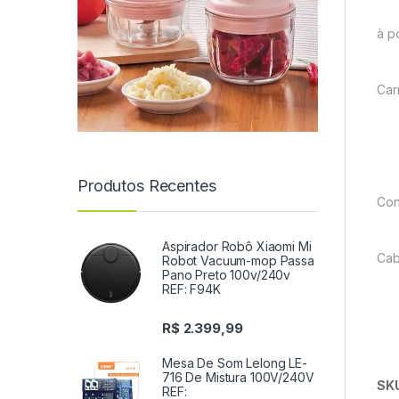
à p
Car
Produtos Recentes
Con
Aspirador Robô Xiaomi Mi
Cab
Robot Vacuum-mop Passa
Pano Preto 100v/240v
REF: F94K
R$
2.399,99
Mesa De Som Lelong LE-
716 De Mistura 100V/240V
SK
REF: