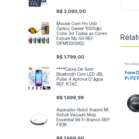
R$
2.090,00
Mouse Com Fio Usb
Óptico Gamer 1000dpi
Color 3d Todas as Cores
Rela
Exbom Ms-50 REF:
DIFM1300965.
R$
1.799,00
Novida
Acessór
****Caixa De Som
Fone D
Bluetooth Com LED JBL
P/ P2 P
Pulse 4 Aprova D'água
Note 9
REF: K74C
R$
1.699,99
Aspirador Robô Xiaomi Mi
Robot Vacuum Mop
Essential Wi-Fi Branco REF:
F93K
R$
1.669,90