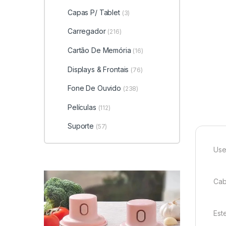
Capas P/ Tablet
(3)
Carregador
(216)
Cartão De Memória
(16)
Displays & Frontais
(76)
Fone De Ouvido
(238)
Películas
(112)
Suporte
(57)
Use
Cab
Est