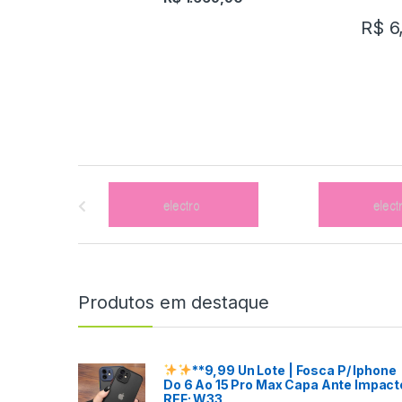
R$
6
B
r
a
n
Produtos em destaque
d
s
**9,99 Un
Lote
| Fosca P/ Iphone
Do 6 Ao 15 Pro Max Capa Ante Impact
C
REF: W33