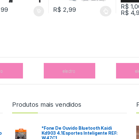
R$
1,0
,99
R$
2,99
R$
4,
Produtos mais vendidos
*Fone De Ouvido Bluetooth Kaidi
o
Kd903 4.1Esportes Inteligente REF:
W47C1