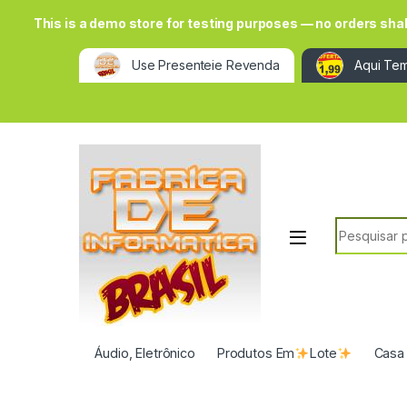
This is a demo store for testing purposes — no orders shall 
Use Presenteie Revenda
Aqui Tem
Search for:
Áudio, Eletrônico
Produtos Em
Lote
Casa