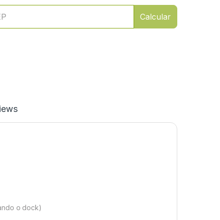
Calcular
iews
sando o dock)