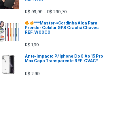
R$
99,99
R$
299,70
–
***
Master
➜Cordinha Alça Para
Prender Celular GPS Crachá Chaves
REF: W00C0
R$
1,99
Ante-Impacto P/ Iphone Do 6 Ao 15 Pro
Max Capa Transparente REF: CVAC*
R$
2,99