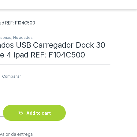
ad REF: F104C500
ssórios
,
Novidades
dos USB Carregador Dock 30
ne 4 Ipad REF: F104C500
Comparar
Add to cart
 valor da entrega