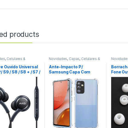
ted products
des
,
Celulares &
Novidades
,
Capas
,
Celulares &
Novidade
ios
,
Fone De Ouvido
Acessórios
Acessóri
e Ouvido Universal
Ante-Impacto P/
Borrach
/ S9 / S8 / S8 + / S7 /
Samsung Capa Com
Fone Ou
 / 8 REF: C2C020
Borda Transparente REF:
Azul Tr
CVA***
REF: F2