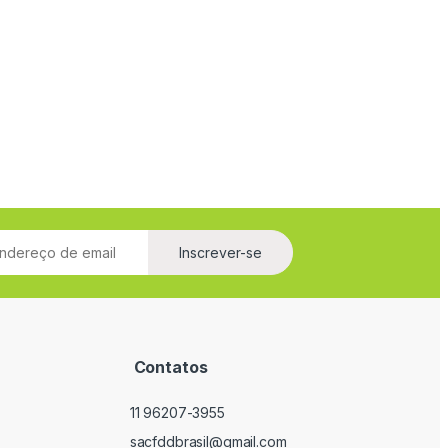
Inscrever-se
r
Contatos
11 96207-3955
sacfddbrasil@gmail.com