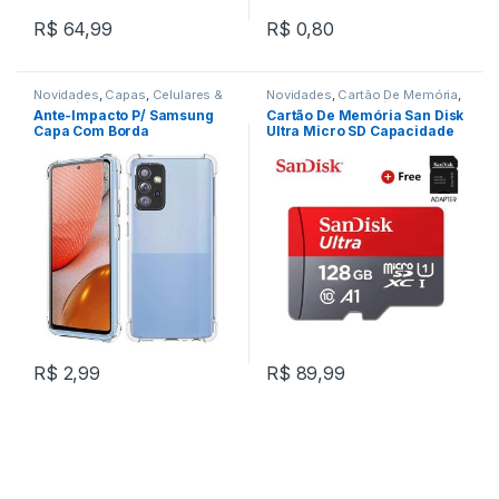
R$
64,99
R$
0,80
Novidades
,
Capas
,
Celulares &
Novidades
,
Cartão De Memória
,
Acessórios
Celulares & Acessórios
Ante-Impacto P/ Samsung
Cartão De Memória San Disk
Capa Com Borda
Ultra Micro SD Capacidade
Transparente REF: CVA***
128 GB REF: F373C079
R$
2,99
R$
89,99