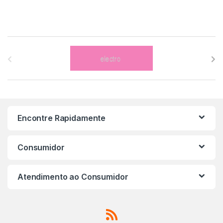
B
r
a
n
Encontre Rapidamente
d
s
Consumidor
C
Atendimento ao Consumidor
a
r