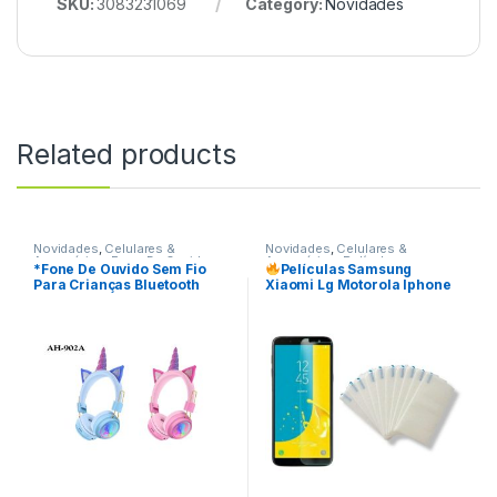
SKU:
3083231069
Category:
Novidades
Related products
Novidades
,
Celulares &
Novidades
,
Celulares &
Acessórios
,
Fone De Ouvido
Acessórios
,
Películas
*Fone De Ouvido Sem Fio
Películas Samsung
Para Crianças Bluetooth
Xiaomi Lg Motorola Iphone
Unicórnio AH-902A REF:
Alcatel Positivo Asus Vidro
W35C15
Temperado Transparente
Queima De Estoque
REF:
FV011070