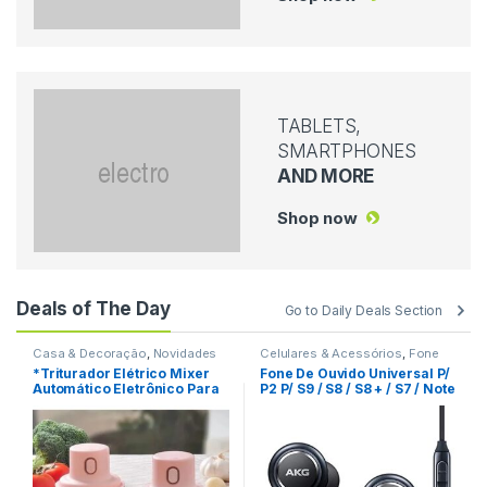
TABLETS,
SMARTPHONES
AND MORE
Shop now
Deals of The Day
Go to Daily Deals Section
Casa & Decoração
,
Novidades
Celulares & Acessórios
,
Fone
De Ouvido
,
Novidades
*Triturador Elétrico Mixer
Fone De Ouvido Universal P/
Automático Eletrônico Para
P2 P/ S9 / S8 / S8 + / S7 / Note
Cozinha LE-783 REF: W35C5
9 / 8 REF: C2C020