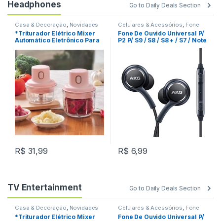
Headphones
Go to Daily Deals Section
Casa & Decoração
,
Novidades
Celulares & Acessórios
,
Fone
De Ouvido
,
Novidades
*Triturador Elétrico Mixer
Fone De Ouvido Universal P/
Automático Eletrônico Para
P2 P/ S9 / S8 / S8 + / S7 / Note
Cozinha LE-783 REF: W35C5
9 / 8 REF: C2C020
R$
31,99
R$
6,99
TV Entertainment
Go to Daily Deals Section
Casa & Decoração
,
Novidades
Celulares & Acessórios
,
Fone
De Ouvido
,
Novidades
*Triturador Elétrico Mixer
Fone De Ouvido Universal P/