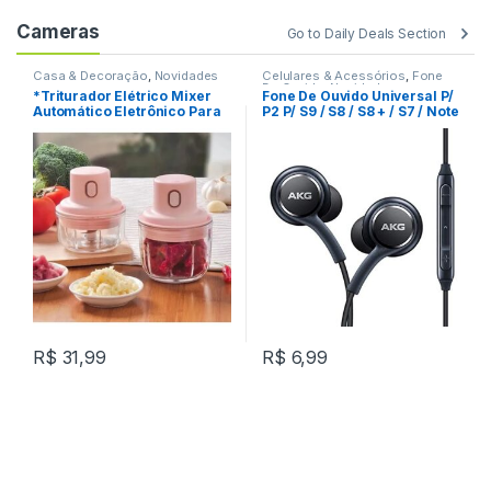
Cameras
Go to Daily Deals Section
Casa & Decoração
,
Novidades
Celulares & Acessórios
,
Fone
De Ouvido
,
Novidades
*Triturador Elétrico Mixer
Fone De Ouvido Universal P/
Automático Eletrônico Para
P2 P/ S9 / S8 / S8 + / S7 / Note
Cozinha LE-783 REF: W35C5
9 / 8 REF: C2C020
R$
31,99
R$
6,99