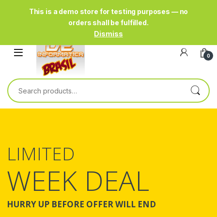
This is a demo store for testing purposes — no
orders shall be fulfilled.
Skip to navigation
Skip to content
Dismiss
0
Search for:
LIMITED
WEEK DEAL
HURRY UP BEFORE OFFER WILL END