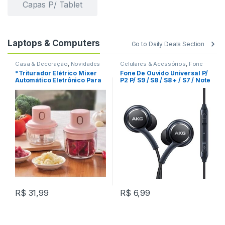
Capas P/ Tablet
Laptops & Computers
Go to Daily Deals Section
Casa & Decoração
,
Novidades
Celulares & Acessórios
,
Fone
De Ouvido
,
Novidades
*Triturador Elétrico Mixer
Fone De Ouvido Universal P/
Automático Eletrônico Para
P2 P/ S9 / S8 / S8 + / S7 / Note
Cozinha LE-783 REF: W35C5
9 / 8 REF: C2C020
R$
31,99
R$
6,99