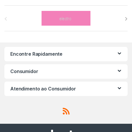
B
r
a
n
Encontre Rapidamente
d
s
Consumidor
C
Atendimento ao Consumidor
a
r
o
u